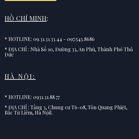
HỒ CHÍ MINH
:
* HOTLINE: 09.31.31.33.44 - 097.543.8686
* ĐỊA CHỈ : Nhà Số 10, Đường 33, An Phú, Thành Phó Thủ
Đức
HÀ NỘI:
* HOTLINE: 0931.31.88.77
* ĐỊA CHỈ : Tầng 3, Chung cư T6-08, Tôn Quang Phiệt,
Bắc Từ Liêm, Hà NộiI.