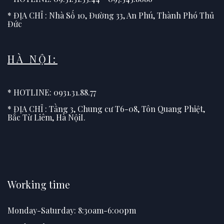
* ĐỊA CHỈ : Nhà Số 10, Đường 33, An Phú, Thành Phó Thủ
Đức
HÀ NỘI:
* HOTLINE: 0931.31.88.77
* ĐỊA CHỈ : Tầng 3, Chung cư T6-08, Tôn Quang Phiệt,
Bắc Từ Liêm, Hà NộiI.
Working time
Monday-Saturday: 8:30am-6:00pm