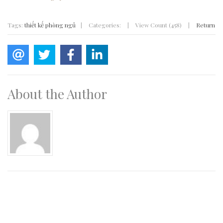
Tags:
thiết kế phòng ngủ
|
Categories:
|
View Count (458)
|
Return
About the Author