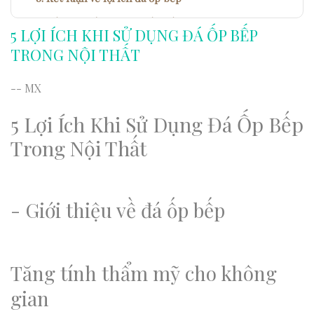
Kết luận về lợi ích đá ốp bếp
5 LỢI ÍCH KHI SỬ DỤNG ĐÁ ỐP BẾP
TRONG NỘI THẤT
-- MX
5 Lợi Ích Khi Sử Dụng Đá Ốp Bếp
Trong Nội Thất
- Giới thiệu về đá ốp bếp
Tăng tính thẩm mỹ cho không
gian