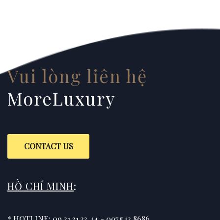
Vui lòng liên hệ
MoreLuxury
CONTACT US
HỒ CHÍ MINH
:
* HOTLINE: 09.31.31.33.44 - 097.543.8686