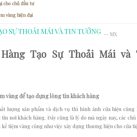
ại cho chủ đầu tư
ệm vàng hiện đại
g thiết kế tiệm vàng
O SỰ THOẢI MÁI VÀ TIN TƯỞNG
-- MX
o thương hiệu trong thu hút khách hàng
 thẩm mỹ cao cho cửa hàng và trưng bày sản phẩm
 Hàng Tạo Sự Thoải Mái và 
iệm vàng để tạo dựng lòng tin khách hàng
hất lượng sản phẩm và dịch vụ thì hình ảnh cửa hiệu cũng 
tin nơi khách hàng. Đây cũng là lý do mà ngày nay, các chủ 
t kế tiệm vàng cũng như việc xây dựng thương hiệu cho cửa t