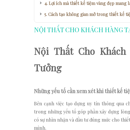
Lợi ích mà thiết kế tiệm vàng đẹp mang l
Cách tạo không gian mở trong thiết kế ti
Lợi ích của sử dụng không gian xanh tron
NỘI THẤT CHO KHÁCH HÀNG TẠ
Vai trò quan trọng của việc thiết kế log
Lựa chọn nội thất phù hợp để mang tính
Nội Thất Cho Khách
Tưởng
Những yếu tố cần xem xét khi thiết kế t
Bên cạnh việc tạo dựng uy tín thông qua c
trong những yếu tố góp phần xây dựng lòng 
có sự nhìn nhận và đầu tư đúng mức cho thiế
mình.