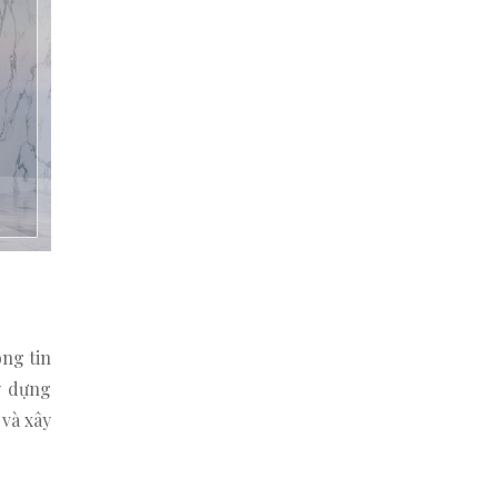
ng tin
y dựng
 và xây