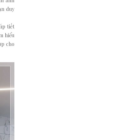
nh ảnh
ạn duy
úp tiết
m hiểu
hợp cho