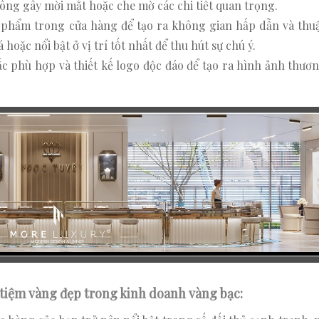
hông gây mời mắt hoặc che mờ các chi tiết quan trọng.
n phẩm trong cửa hàng để tạo ra không gian hấp dẫn và thuậ
oặc nổi bật ở vị trí tốt nhất để thu hút sự chú ý.
ắc phù hợp và thiết kế logo độc đáo để tạo ra hình ảnh thươ
 tiệm vàng đẹp trong kinh doanh vàng bạc: