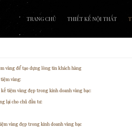
TRANG CHỦ
THIẾT KẾ NỘI THẤT
T
iệm vàng để tạo dựng lòng tin khách hàng
 tiệm vàng:
t kế tiệm vàng đẹp trong kinh doanh vàng bạc:
g lại cho chủ đầu tư:
 tiệm vàng đẹp trong kinh doanh vàng bạc