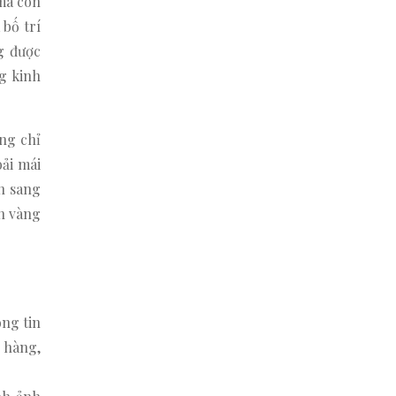
 mà còn
 bố trí
g được
g kinh
ng chỉ
ải mái
n sang
h vàng
òng tin
 hàng,