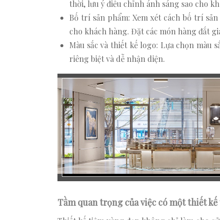
thời, lưu ý điều chỉnh ánh sáng sao cho k
Bố trí sản phẩm: Xem xét cách bố trí sả
cho khách hàng. Đặt các món hàng đắt giá h
Màu sắc và thiết kế logo: Lựa chọn màu s
riêng biệt và dễ nhận diện.
Tầm quan trọng của việc có một thiết kế