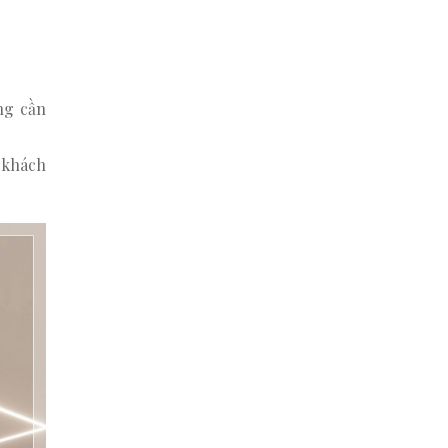
ng cần
ụ khách