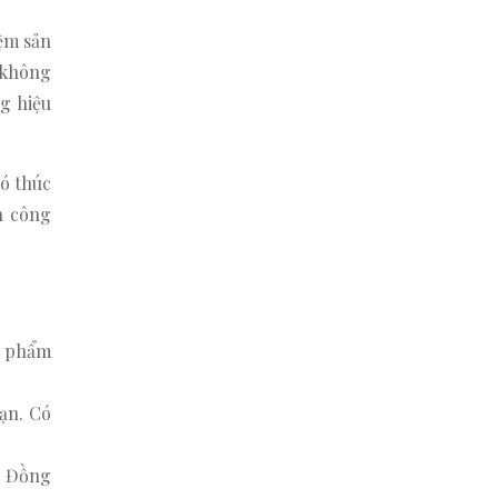
iệm sản
 không
g hiệu
đó thúc
h công
n phẩm
bạn. Có
t. Đồng