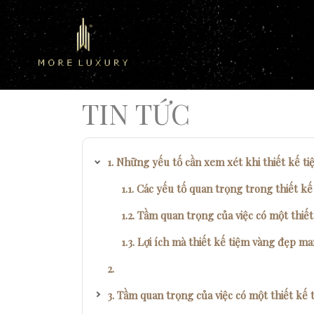
TIN TỨC
Những yếu tố cần xem xét khi thiết kế t
Các yếu tố quan trọng trong thiết kế
Tầm quan trọng của việc có một thiế
Lợi ích mà thiết kế tiệm vàng đẹp man
Tầm quan trọng của việc có một thiết kế