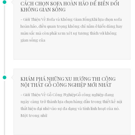
CÁCH CHỌN SOFA HOÀN HẢO ĐỂ BIẾN ĐỔI
KHÔNG GIAN SỐNG
- Giới Thiệu Về Sofa và Không Gian SốngKhi lựa chọn sofa
hoàn hảo, điều quan trọng không chỉ nằm ở kiểu dáng hay
màu sắc mà còn phải xem xét sự tương thích với không
gian sống của
KHÁM PHÁ NHỮNG XU HƯỚNG THI CÔNG
NỘI THẤT GỖ CÔNG NGHIỆP MỚI NHẤT
- Giới Thiệu Về Gỗ Công NghiệpGỗ công nghiệp đang
ngày càng trở thành lựa chọn hàng đầu trong thiết kế nội
thất hiện đại nhờ vào sự đa dạng và tính linh hoạt của nó.
Một trong nhữ