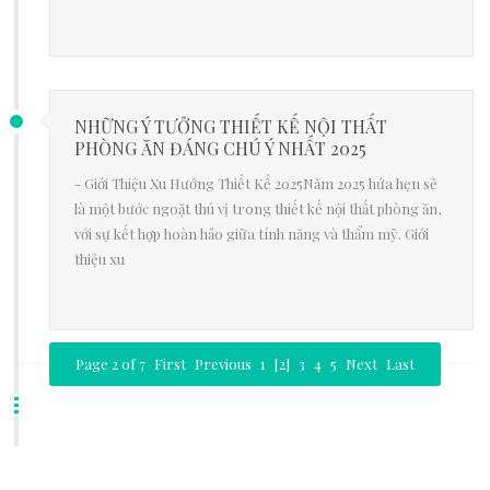
NHỮNG Ý TƯỞNG THIẾT KẾ NỘI THẤT
PHÒNG ĂN ĐÁNG CHÚ Ý NHẤT 2025
- Giới Thiệu Xu Hướng Thiết Kế 2025Năm 2025 hứa hẹn sẽ
là một bước ngoặt thú vị trong thiết kế nội thất phòng ăn,
với sự kết hợp hoàn hảo giữa tính năng và thẩm mỹ. Giới
thiệu xu
Page 2 of 7
First
Previous
1
[2]
3
4
5
Next
Last