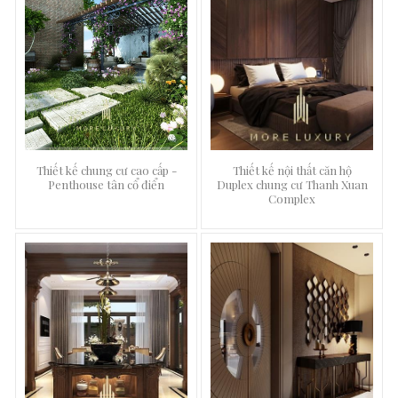
Thiết kế chung cư cao cấp -
Thiết kế nội thất căn hộ
Penthouse tân cổ điển
Duplex chung cư Thanh Xuan
Complex