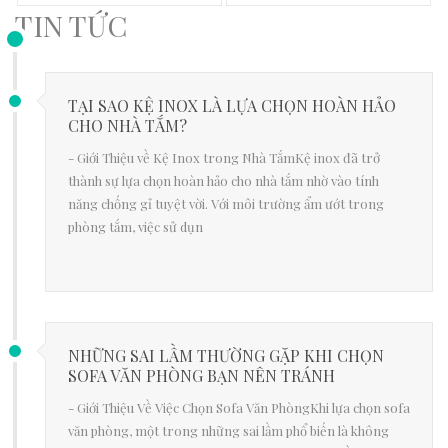
TIN TỨC
TẠI SAO KỆ INOX LÀ LỰA CHỌN HOÀN HẢO
CHO NHÀ TẮM?
- Giới Thiệu về Kệ Inox trong Nhà TắmKệ inox đã trở
thành sự lựa chọn hoàn hảo cho nhà tắm nhờ vào tính
năng chống gỉ tuyệt vời. Với môi trường ẩm ướt trong
phòng tắm, việc sử dụn
NHỮNG SAI LẦM THƯỜNG GẶP KHI CHỌN
SOFA VĂN PHÒNG BẠN NÊN TRÁNH
- Giới Thiệu Về Việc Chọn Sofa Văn PhòngKhi lựa chọn sofa
văn phòng, một trong những sai lầm phổ biến là không