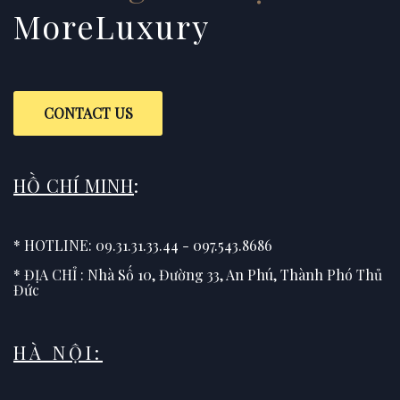
MoreLuxury
CONTACT US
HỒ CHÍ MINH
:
* HOTLINE: 09.31.31.33.44 - 097.543.8686
* ĐỊA CHỈ : Nhà Số 10, Đường 33, An Phú, Thành Phó Thủ
Đức
HÀ NỘI: